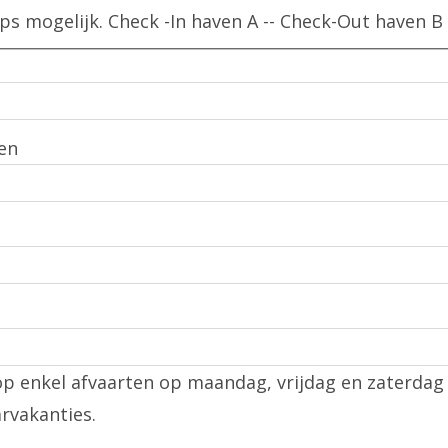
In sommige Franse regio's zijn One Way vaartrips mogelijk. Check -In haven A -- Check-Out haven B
en
op enkel afvaarten op maandag, vrijdag en zaterdag
rvakanties.