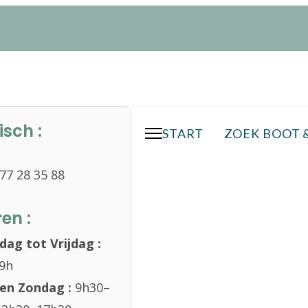
isch :
START
ZOEK BOOT 
77 28 35 88
en :
ag tot Vrijdag :
19h
en Zondag :
9h30–