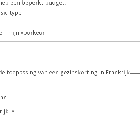
tie en heb een beperkt budget.
sic type
en mijn voorkeur
de toepassing van een gezinskorting in Frankrijk
aar
rankrijk,
*